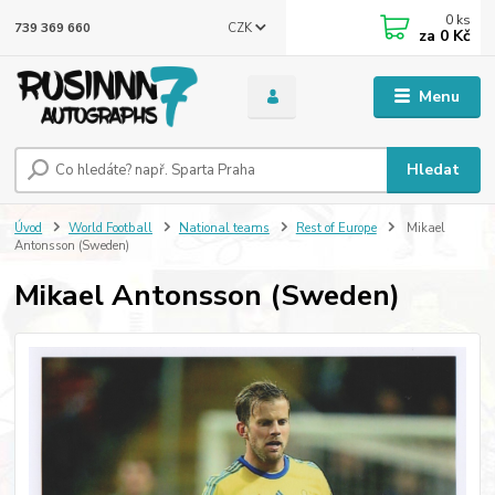
0
ks
CZK
739 369 660
za
0 Kč
Menu
Hledat
Úvod
World Football
National teams
Rest of Europe
Mikael
Antonsson (Sweden)
Mikael Antonsson (Sweden)