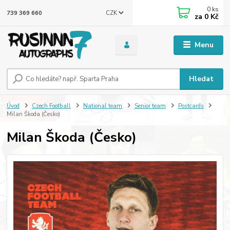
0
ks
CZK
739 369 660
za
0 Kč
Menu
Hledat
Úvod
Czech Football
National team
Senior team
Postcards
Milan Škoda (Česko)
Milan Škoda (Česko)