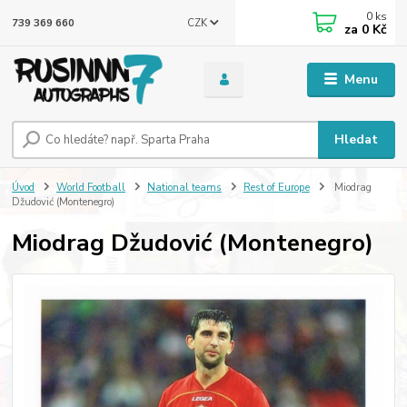
0
ks
CZK
739 369 660
za
0 Kč
Menu
Hledat
Úvod
World Football
National teams
Rest of Europe
Miodrag
Džudović (Montenegro)
Miodrag Džudović (Montenegro)