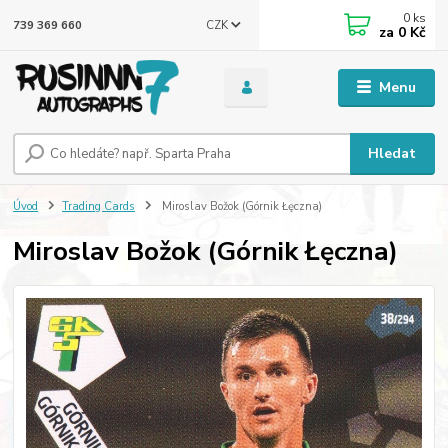
0
ks
CZK
739 369 660
za
0 Kč
Menu
Hledat
Úvod
Trading Cards
Miroslav Božok (Górnik Łęczna)
Miroslav Božok (Górnik Łęczna)