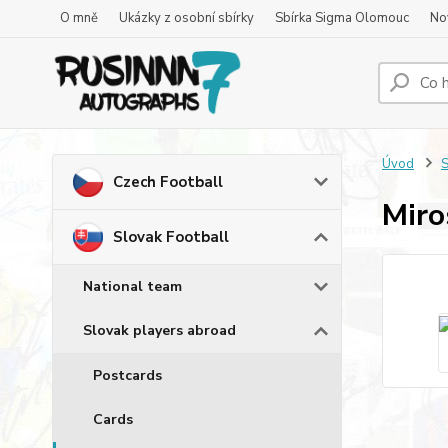
O mně
Ukázky z osobní sbírky
Sbírka Sigma Olomouc
No
Úvod
S
Czech Football
Miro
Slovak Football
National team
Slovak players abroad
Postcards
Cards