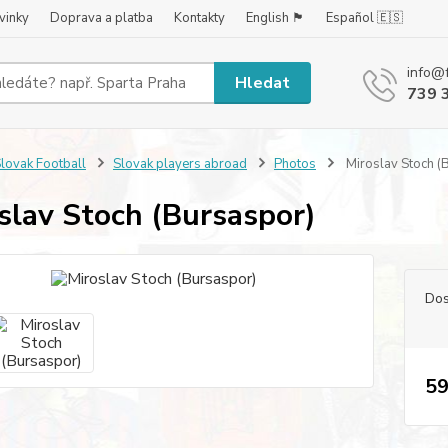
vinky
Doprava a platba
Kontakty
English 🏴󠁧󠁢󠁥󠁮󠁧󠁿
Español 🇪🇸
info@
Hledat
739 
lovak Football
Slovak players abroad
Photos
Miroslav Stoch (
slav Stoch (Bursaspor)
Dos
59