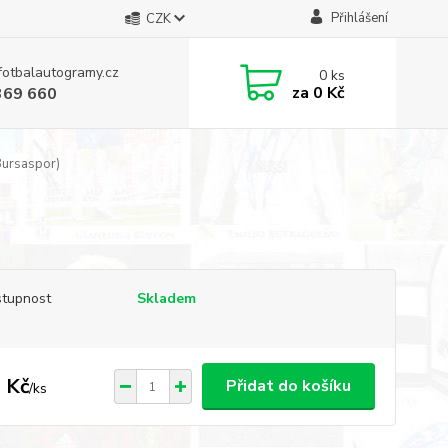
Přihlášení
CZK
fotbalautogramy.cz
0
ks
za
0 Kč
369 660
Bursaspor)
tupnost
Skladem
 Kč
Přidat do košíku
/
ks