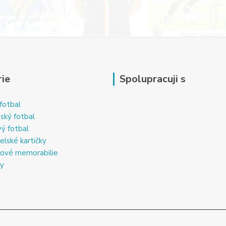
ie
Spolupracuji s
fotbal
ský fotbal
ý fotbal
elské kartičky
ové memorabilie
ky