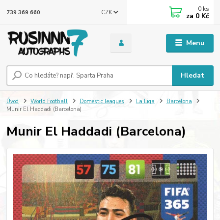
0
ks
CZK
739 369 660
za
0 Kč
Menu
Hledat
Úvod
World Football
Domestic leagues
La Liga
Barcelona
Munir El Haddadi (Barcelona)
Munir El Haddadi (Barcelona)