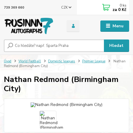
0
ks
CZK
739 369 660
za
0 Kč
Menu
Hledat
Úvod
World Football
Domestic leagues
Premier League
Nathan
Redmond (Birmingham City)
Nathan Redmond (Birmingham
City)