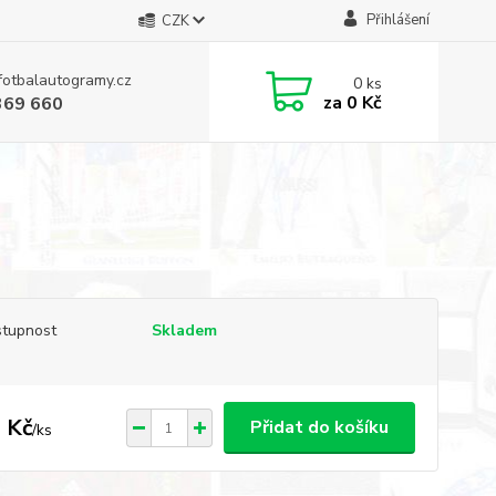
Přihlášení
CZK
fotbalautogramy.cz
0
ks
za
0 Kč
369 660
tupnost
Skladem
 Kč
Přidat do košíku
/
ks