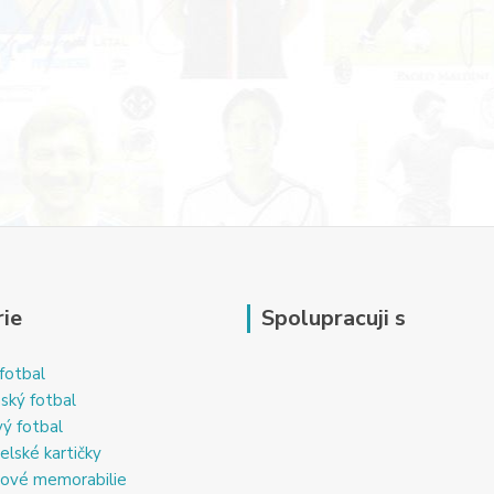
ie
Spolupracuji s
fotbal
ský fotbal
ý fotbal
elské kartičky
ové memorabilie