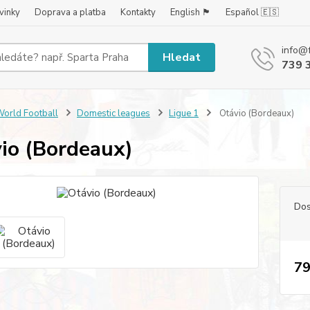
vinky
Doprava a platba
Kontakty
English 🏴󠁧󠁢󠁥󠁮󠁧󠁿
Español 🇪🇸
info@
Hledat
739 
orld Football
Domestic leagues
Ligue 1
Otávio (Bordeaux)
io (Bordeaux)
Dos
79