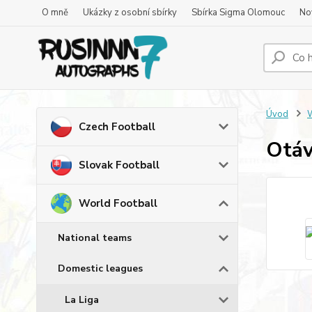
O mně
Ukázky z osobní sbírky
Sbírka Sigma Olomouc
No
Úvod
W
Czech Football
Otáv
Slovak Football
World Football
National teams
Domestic leagues
La Liga