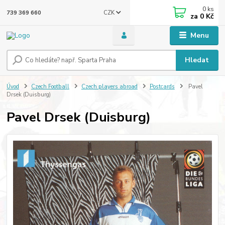
0
ks
CZK
739 369 660
za
0 Kč
Menu
Hledat
Úvod
Czech Football
Czech players abroad
Postcards
Pavel
Drsek (Duisburg)
Pavel Drsek (Duisburg)