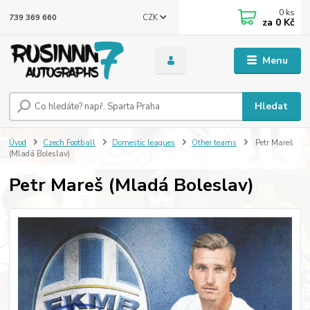
0
ks
CZK
739 369 660
za
0 Kč
Menu
Hledat
Úvod
Czech Football
Domestic leagues
Other teams
Petr Mareš
(Mladá Boleslav)
Petr Mareš (Mladá Boleslav)