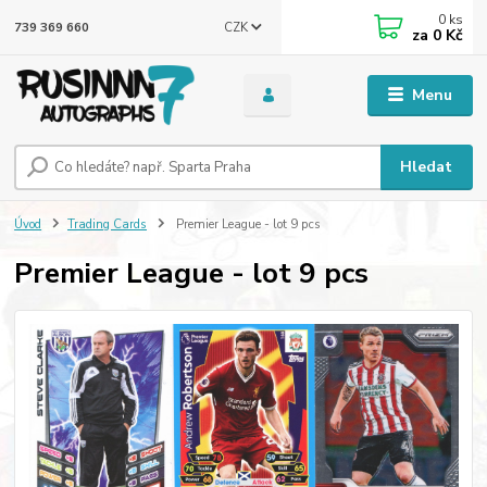
0
ks
CZK
739 369 660
za
0 Kč
Menu
Hledat
Úvod
Trading Cards
Premier League - lot 9 pcs
Premier League - lot 9 pcs