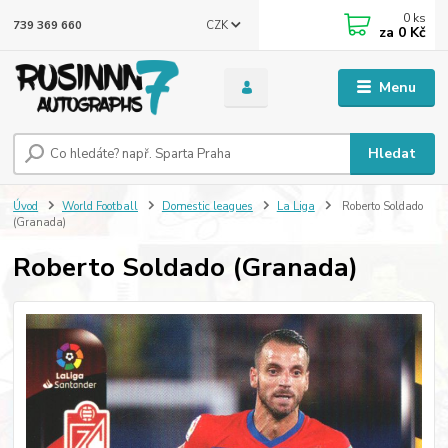
0
ks
CZK
739 369 660
za
0 Kč
Menu
Hledat
Úvod
World Football
Domestic leagues
La Liga
Roberto Soldado
(Granada)
Roberto Soldado (Granada)