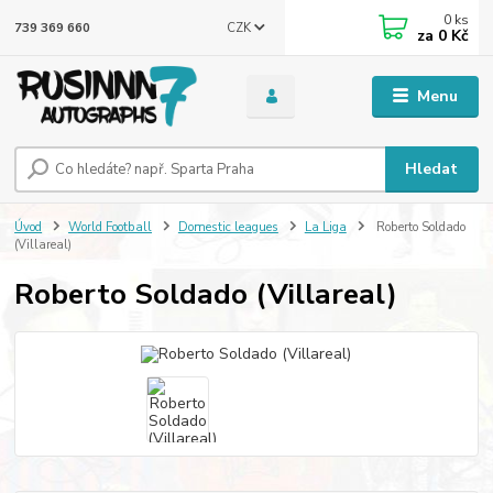
0
ks
CZK
739 369 660
za
0 Kč
Menu
Hledat
Úvod
World Football
Domestic leagues
La Liga
Roberto Soldado
(Villareal)
Roberto Soldado (Villareal)