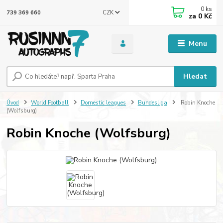
0
ks
CZK
739 369 660
za
0 Kč
Menu
Hledat
Úvod
World Football
Domestic leagues
Bundesliga
Robin Knoche
(Wolfsburg)
Robin Knoche (Wolfsburg)