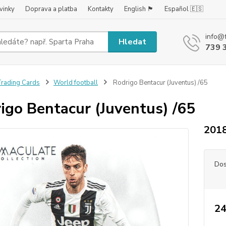
vinky
Doprava a platba
Kontakty
English 🏴󠁧󠁢󠁥󠁮󠁧󠁿
Español 🇪🇸
info@
Hledat
739 
rading Cards
World football
Rodrigo Bentacur (Juventus) /65
igo Bentacur (Juventus) /65
2018
Dos
24