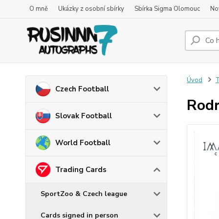
O mně
Ukázky z osobní sbírky
Sbírka Sigma Olomouc
No
Úvod
T
Czech Football
Rodr
Slovak Football
World Football
Trading Cards
SportZoo & Czech league
Cards signed in person