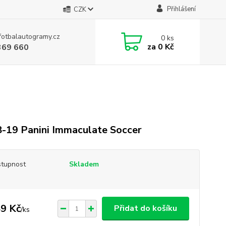
Přihlášení
CZK
fotbalautogramy.cz
0
ks
za
0 Kč
369 660
-19 Panini Immaculate Soccer
tupnost
Skladem
9 Kč
Přidat do košíku
/
ks