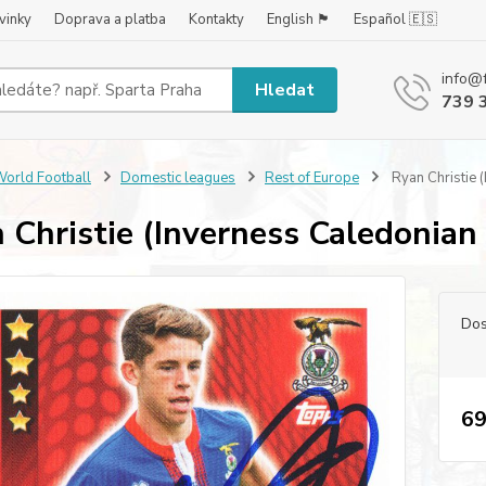
vinky
Doprava a platba
Kontakty
English 🏴󠁧󠁢󠁥󠁮󠁧󠁿
Español 🇪🇸
info@
Hledat
739 
orld Football
Domestic leagues
Rest of Europe
Ryan Christie (
 Christie (Inverness Caledonian 
Dos
69