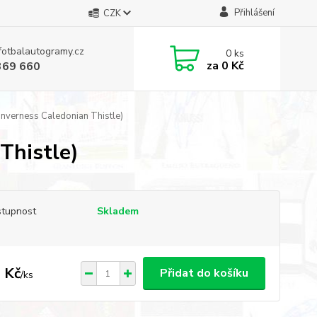
Přihlášení
CZK
fotbalautogramy.cz
0
ks
za
0 Kč
369 660
Inverness Caledonian Thistle)
Thistle)
tupnost
Skladem
 Kč
Přidat do košíku
/
ks