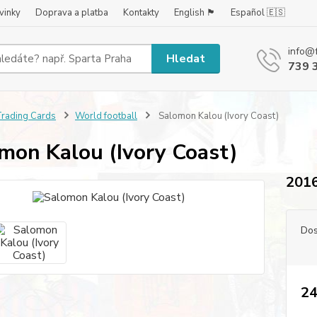
vinky
Doprava a platba
Kontakty
English 🏴󠁧󠁢󠁥󠁮󠁧󠁿
Español 🇪🇸
info@
Hledat
739 
rading Cards
World football
Salomon Kalou (Ivory Coast)
mon Kalou (Ivory Coast)
2016
Dos
24