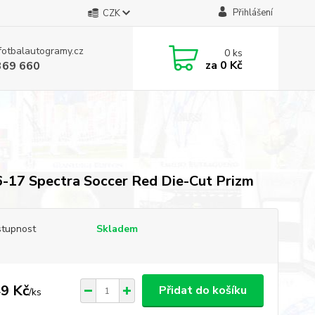
Přihlášení
CZK
fotbalautogramy.cz
0
ks
za
0 Kč
369 660
-17 Spectra Soccer Red Die-Cut Prizm
tupnost
Skladem
9 Kč
Přidat do košíku
/
ks