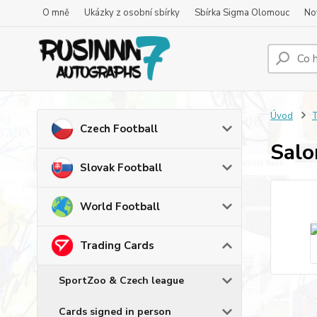
O mně
Ukázky z osobní sbírky
Sbírka Sigma Olomouc
No
Úvod
T
Czech Football
Salo
Slovak Football
World Football
Trading Cards
SportZoo & Czech league
Cards signed in person