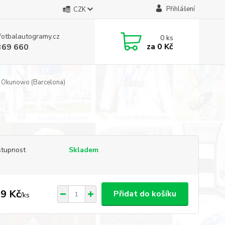
Přihlášení
CZK
fotbalautogramy.cz
0
ks
za
0 Kč
369 660
Okunowo (Barcelona)
tupnost
Skladem
9 Kč
Přidat do košíku
/
ks