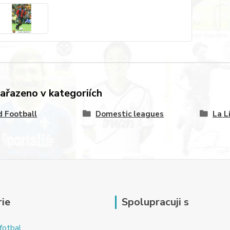
zařazeno v kategoriích
 Football
Domestic leagues
La L
ie
Spolupracuji s
fotbal