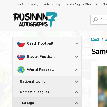
O mně
Ukázky z osobní sbírky
Sbírka Sigma Olomouc
No
Úvod
W
Czech Football
Samu
Slovak Football
World Football
National teams
Domestic leagues
La Liga