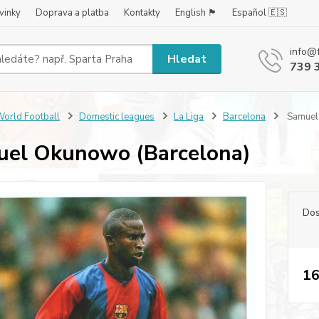
vinky
Doprava a platba
Kontakty
English 🏴󠁧󠁢󠁥󠁮󠁧󠁿
Español 🇪🇸
info@
Hledat
739 
orld Football
Domestic leagues
La Liga
Barcelona
Samuel 
el Okunowo (Barcelona)
Dos
16