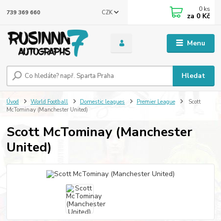
0
ks
CZK
739 369 660
za
0 Kč
Menu
Hledat
Úvod
World Football
Domestic leagues
Premier League
Scott
McTominay (Manchester United)
Scott McTominay (Manchester
United)