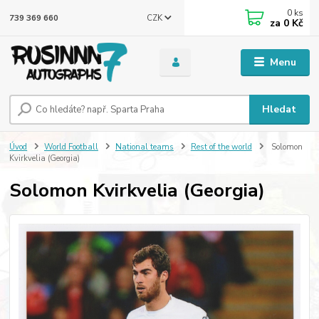
0
ks
CZK
739 369 660
za
0 Kč
Menu
Hledat
Úvod
World Football
National teams
Rest of the world
Solomon
Kvirkvelia (Georgia)
Solomon Kvirkvelia (Georgia)