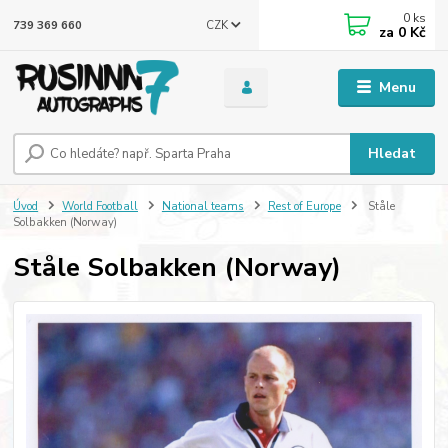
0
ks
CZK
739 369 660
za
0 Kč
Menu
Hledat
Úvod
World Football
National teams
Rest of Europe
Ståle
Solbakken (Norway)
Ståle Solbakken (Norway)