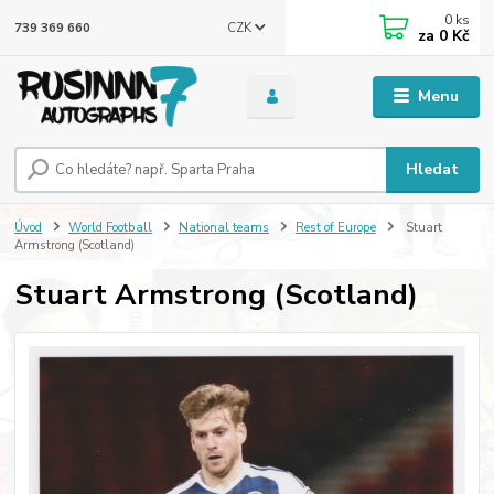
0
ks
CZK
739 369 660
za
0 Kč
Menu
Hledat
Úvod
World Football
National teams
Rest of Europe
Stuart
Armstrong (Scotland)
Stuart Armstrong (Scotland)