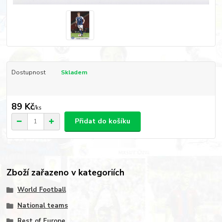
Dostupnost
Skladem
89 Kč
/
ks
Přidat do košíku
Zboží zařazeno v kategoriích
World Football
National teams
Rest of Europe