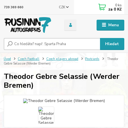
0
ks
CZK
739 369 660
za
0 Kč
Menu
Hledat
Úvod
Czech Football
Czech players abroad
Postcards
Theodor
Gebre Selassie (Werder Bremen)
Theodor Gebre Selassie (Werder
Bremen)