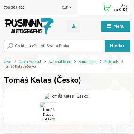
0
ks
CZK
739 369 660
za
0 Kč
Menu
Hledat
Úvod
Czech Football
National team
Senior team
Postcards
Tomáš Kalas (Česko)
Tomáš Kalas (Česko)