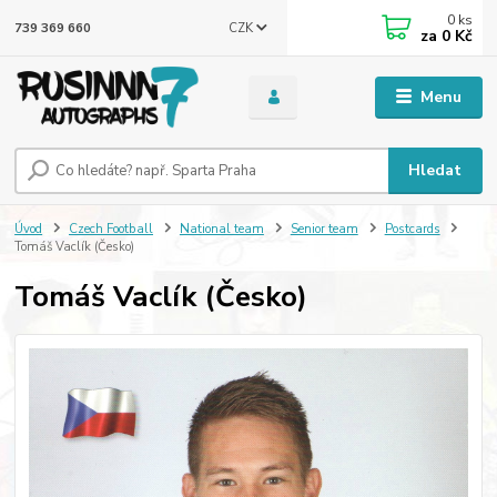
0
ks
CZK
739 369 660
za
0 Kč
Menu
Hledat
Úvod
Czech Football
National team
Senior team
Postcards
Tomáš Vaclík (Česko)
Tomáš Vaclík (Česko)