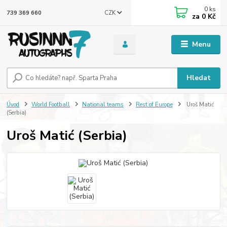
0
ks
CZK
739 369 660
za
0 Kč
Menu
Hledat
Úvod
World Football
National teams
Rest of Europe
Uroš Matić
(Serbia)
Uroš Matić (Serbia)