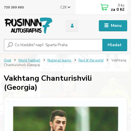
0
ks
CZK
739 369 660
za
0 Kč
Menu
Hledat
Úvod
World Football
National teams
Rest of the world
Vakhtang
Chanturishvili (Georgia)
Vakhtang Chanturishvili
(Georgia)