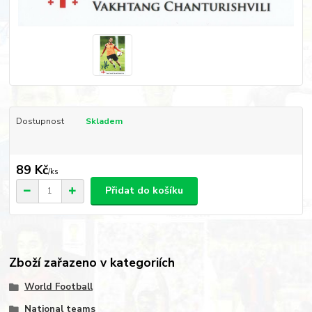
Dostupnost
Skladem
89 Kč
/
ks
Přidat do košíku
Zboží zařazeno v kategoriích
World Football
National teams