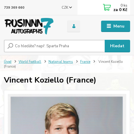
0
ks
CZK
739 369 660
za
0 Kč
Menu
Hledat
Úvod
World Football
National teams
France
Vincent Koziello
(France)
Vincent Koziello (France)