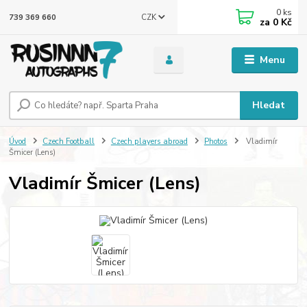
0
ks
CZK
739 369 660
za
0 Kč
Menu
Hledat
Úvod
Czech Football
Czech players abroad
Photos
Vladimír
Šmicer (Lens)
Vladimír Šmicer (Lens)